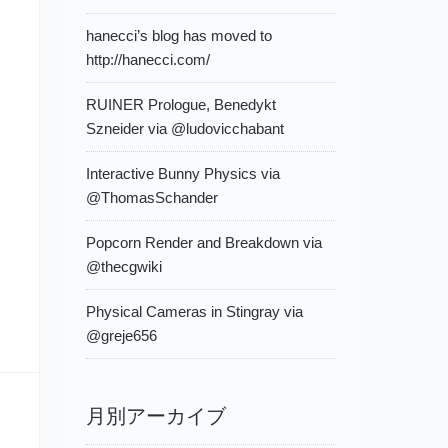
hanecci’s blog has moved to
http://hanecci.com/
RUINER Prologue, Benedykt
Szneider via @ludovicchabant
Interactive Bunny Physics via
@ThomasSchander
Popcorn Render and Breakdown via
@thecgwiki
Physical Cameras in Stingray via
@greje656
月別アーカイブ