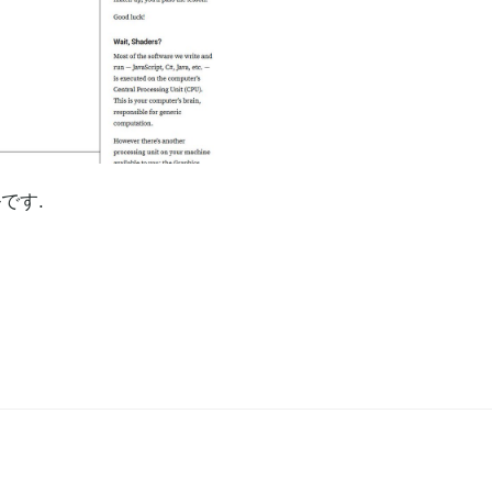
ル
です.